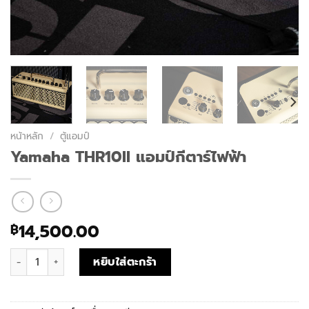
หน้าหลัก
/
ตู้แอมป์
Yamaha THR10II แอมป์กีตาร์ไฟฟ้า
14,500.00
฿
จำนวน Yamaha THR10II แอมป์กีตาร์ไฟฟ้า ชิ้น
หยิบใส่ตะกร้า