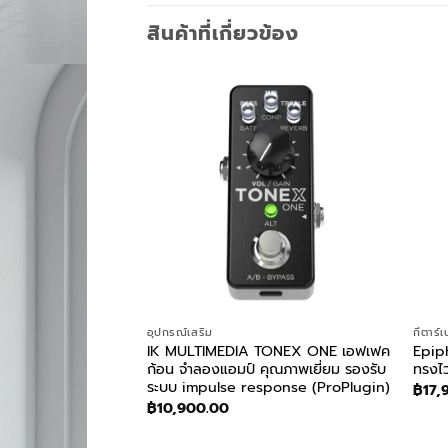
สินค้าที่เกี่ยวข้อง
อุปกรณ์เสริม
กีตาร์
 Hickory 5B
IK MULTIMEDIA TONEX ONE เอฟเฟค
Epiph
t Stick ไม้กลอง
ก้อน จำลองแอมป์ คุณภาพเยี่ยม รองรับ
ทรงไ
ระบบ impulse response (ProPlugin)
฿
17,
฿
10,900.00