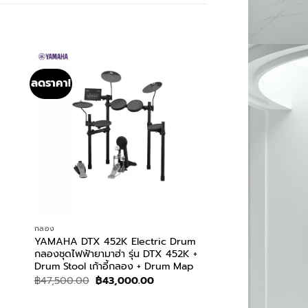
ลดราคา!
กลอง
YAMAHA DTX 452K Electric Drum
กลองชุดไฟฟ้ายามาฮ่า รุ่น DTX 452K +
Drum Stool เก้าอี้กลอง + Drum Map
Original
Current
฿
47,500.00
฿
43,000.00
price
price
was:
is: