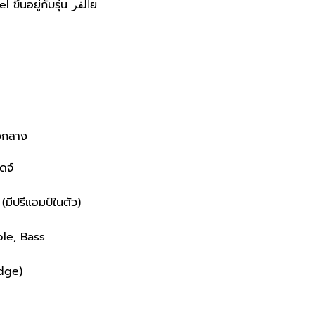
: Maple หรือ Indian Laurel ขึ้นอยู่กับรุ่น الفرย
งกลาง
ดจ์
(มีปรีแอมป์ในตัว)
ble, Bass
dge)