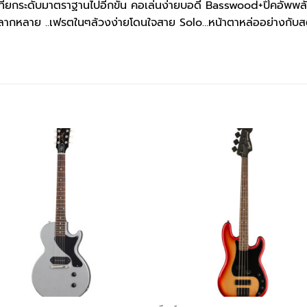
้นที่ยกระดับมาตราฐานไปอีกขั้น คอเล่นง่ายบอดี้ Basswood+ปิ๊คอัพ
กหลาย ..เฟรตในๆล้วงง่ายโดนใจสาย Solo…หน้าตาหล่ออย่างกับสตรั