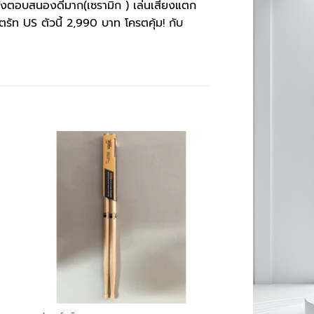
พลังตอบสนองดีมาก(เซรามิก ) เล่นเสียงแตก
ท US ตัวนี้ 2,990 บาท โครตคุ้ม! กับ