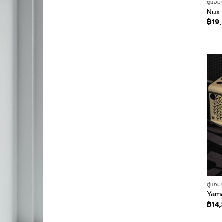
ตู้แอม
Nux 
฿
19
ตู้แอม
Yama
฿
14