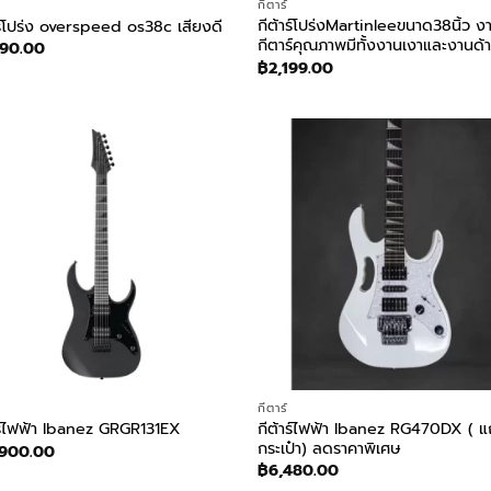
กีตาร์
กีต้าร์โปร่งMartinleeขนาด38นิ้ว ง
าร์โปร่ง overspeed os38c เสียงดี
กีตาร์คุณภาพมีทั้งงานเงาและงานด้
890.00
฿
2,199.00
กีตาร์
กีต้าร์ไฟฟ้า Ibanez RG470DX ( แ
ร์ไฟฟ้า Ibanez GRGR131EX
กระเป๋า) ลดราคาพิเศษ
,900.00
฿
6,480.00