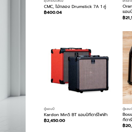
อุปกรณ์เสริม
เครื่อ
Ora
CMC, ไม้กลอง Drumstick 7A 1 คู่
แอมป์
฿
400.04
฿
21
ตู้แอมป์
ตู้แอมป
Boss
Kardon Min5 BT แอมป์กีตาร์ไฟฟ้า
กีตาร
฿
2,450.00
฿
20